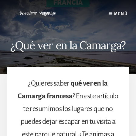
Skip
to
MENÚ
content
¿Qué ver en la Camarga?
¿Quieres saber
qué ver en la
Camarga francesa
? En este artículo
te resumimos los lugares que no
puedes dejar escapar en tu visita a
este parque natural. ¿Te animas a