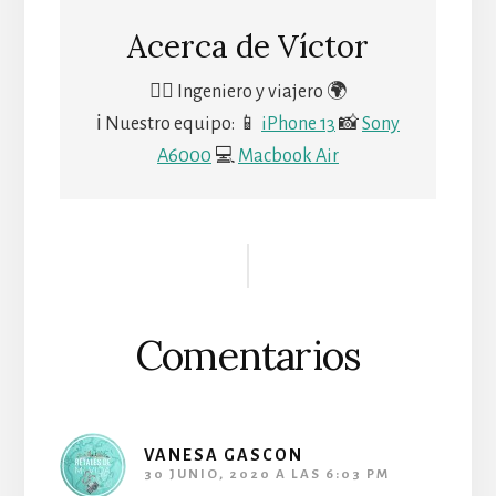
Acerca de
Víctor
🙋‍♂️ Ingeniero y viajero 🌍
ℹ Nuestro equipo: 📱
iPhone 13
📸
Sony
A6000
💻
Macbook Air
Comentarios
VANESA GASCON
30 JUNIO, 2020 A LAS 6:03 PM