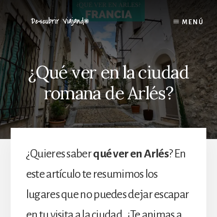
Skip
to
MENÚ
content
¿Qué ver en la ciudad
romana de Arlés?
¿Quieres saber
qué ver en Arlés
? En
este artículo te resumimos los
lugares que no puedes dejar escapar
en tu visita a la ciudad. ¿Te animas a