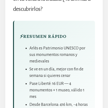
descubrirlos?
⚡
RESUMEN RÁPIDO
Arlés es Patrimonio UNESCO por
sus monumentos romanos y
medievales
Se ve en un día, mejor con fin de
semana si quieres cenar
Pase Liberté: 16 EUR — 4
monumentos + 1 museo, válido 1
mes
Desde Barcelona: 416 km, ~4 horas