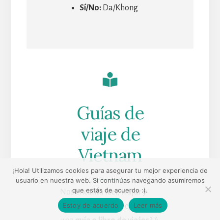
Sí/No:
Da/Khong
Guías de
viaje de
Vietnam
¡Hola! Utilizamos cookies para asegurar tu mejor experiencia de
usuario en nuestra web. Si continúas navegando asumiremos
que estás de acuerdo :).
Nos encanta leer, viajar y
Estoy de acuerdo
Leer más
descubrir… ¿Qué mejor que