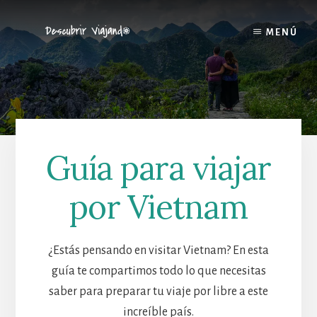
Skip
to
MENÚ
content
Guía para viajar
por Vietnam
¿Estás pensando en visitar Vietnam? En esta
guía te compartimos todo lo que necesitas
saber para preparar tu viaje por libre a este
increíble país.