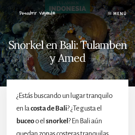
Skip
to
MENÚ
content
Snorkel en Bali: Tulamben
y Amed
¿Estás buscando un lugar tranquilo
en la
costa de Bali
? ¿Te gusta el
buceo
o el
snorkel
? En Bali aún
quedan zonas costeras tranquilas