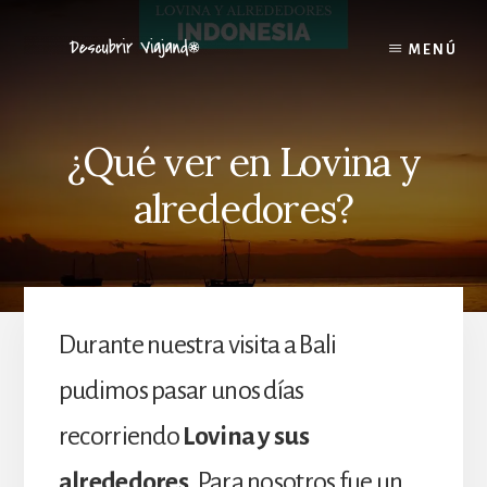
Skip
to
MENÚ
content
¿Qué ver en Lovina y
alrededores?
Durante nuestra visita a Bali
pudimos pasar unos días
recorriendo
Lovina y sus
alrededores
. Para nosotros fue un