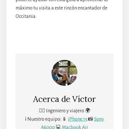
máximo tu visita a este rincón encantador de
Occitania.
Acerca de
Víctor
🙋‍♂️ Ingeniero y viajero 🌍
ℹ Nuestro equipo: 📱
iPhone 13
📸
Sony
A6000
💻
Macbook Air