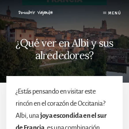
Skip
to
MENÚ
content
¿Qué ver en Albi y sus
alrededores?
¿Estás pensando en visitar este
rincón en el corazón de Occitania?
Albi, una
joya escondida en el sur
de Francia
, es una combinación