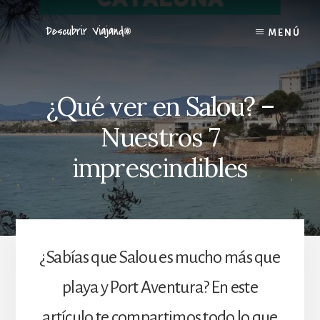
Skip
to
MENÚ
content
¿Qué ver en Salou? –
Nuestros 7
imprescindibles
¿Sabías que Salou es mucho más que
playa y Port Aventura? En este
artículo te compartimos todo lo que