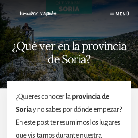
Skip
Saltar
to
a
MENÚ
content
la
barra
lateral
principal
¿Qué ver en la provincia
de Soria?
¿Quieres conocer la
provincia de
Soria
y no sabes por dónde empezar?
En este post te resumimos los lugares
que visitamos durante nuestra