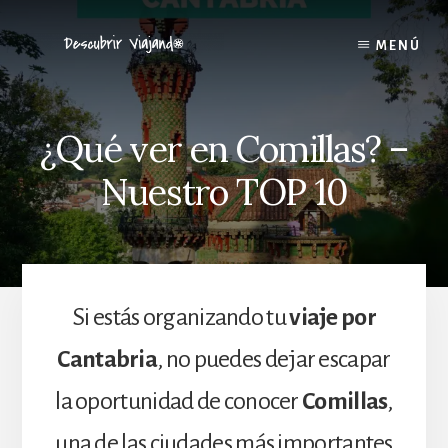
Skip
to
MENÚ
content
¿Qué ver en Comillas? –
Nuestro TOP 10
Si estás organizando tu
viaje por
Cantabria
, no puedes dejar escapar
la oportunidad de conocer
Comillas
,
una de las ciudades más importantes