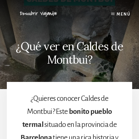
Skip
to
MENÚ
content
¿Qué ver en Caldes de
Montbui?
¿Quieres conocer Caldes de
Montbui? Este
bonito pueblo
termal
situado en la provincia de
Barcelona
tiene una rica historia y