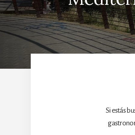
Si estás b
gastronom