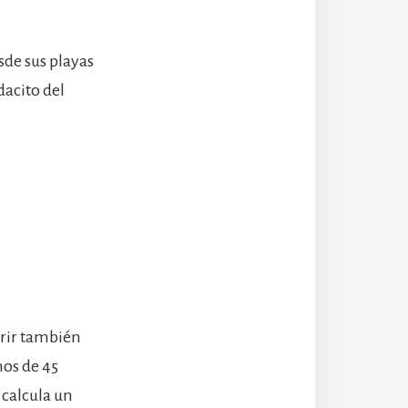
esde sus playas
dacito del
brir también
nos de 45
 calcula un