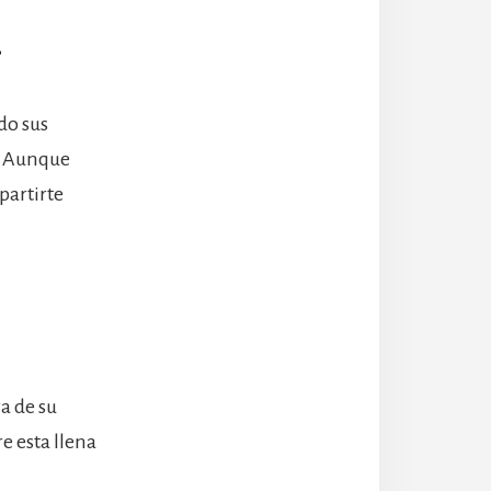
r
do sus
l. Aunque
partirte
a de su
e esta llena