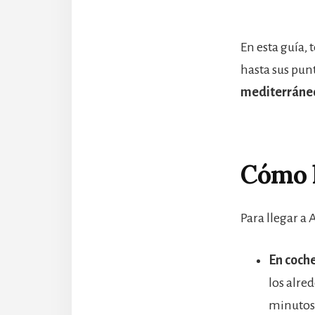
En esta guía,
hasta sus pun
mediterráneo
Cómo l
Para llegar a
En coche
los alre
minutos,