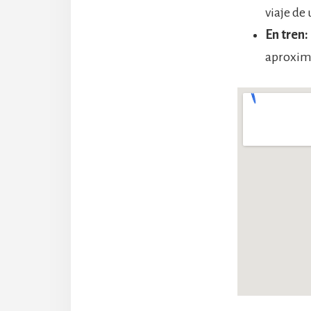
viaje d
En tren:
aproxim