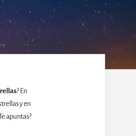
rellas
? En
trellas y en
¿Te apuntas?