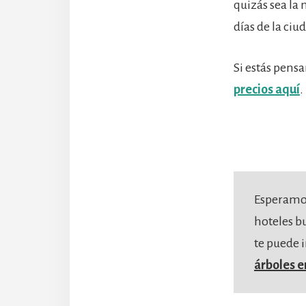
quizás sea la
días de la ciu
Si estás pens
precios aquí
.
Esperamos
hoteles b
te puede 
árboles 