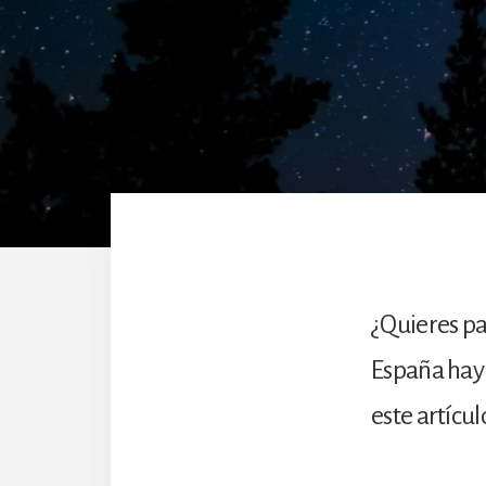
¿Quieres p
España hay
este artícu