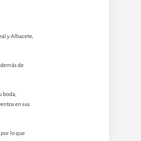
al y Albacete,
 además de
u boda,
ventos en sus
 por lo que