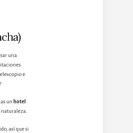
ncha)
asar una
bitaciones
 telescopio e
!
scas un
hotel
a naturaleza.
o, así que si