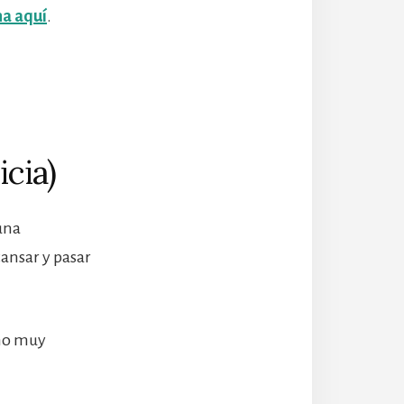
na aquí
.
icia)
una
ansar y pasar
rno muy