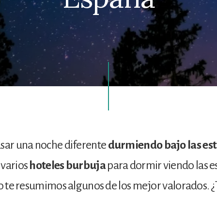
asar una noche diferente
durmiendo bajo las est
 varios
hoteles burbuja
para dormir viendo las es
lo te resumimos algunos de los mejor valorados. 