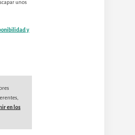
scapar unos
ponibilidad y
ores
erentes,
ir en los