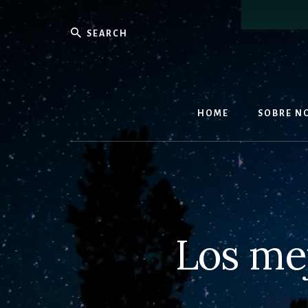
Skip
to
content
HOME
SOBRE N
Los me