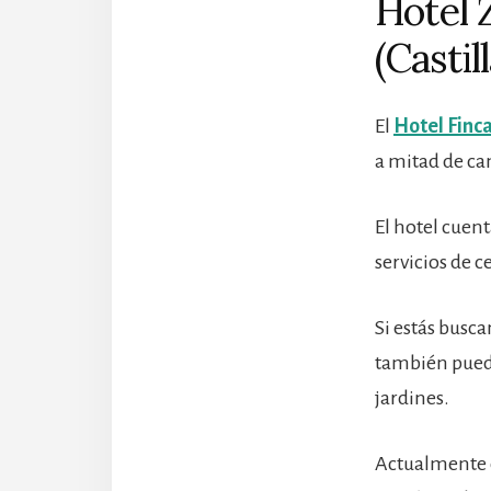
Hotel 
(Castil
El
Hotel Finc
a mitad de ca
El hotel cuen
servicios de c
Si estás busc
también puede
jardines.
Actualmente é