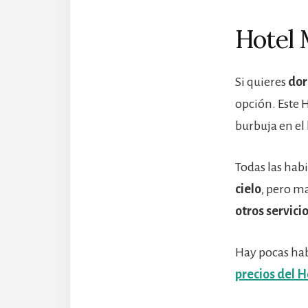
Hotel M
Si quieres
dor
opción. Este H
burbuja en el
Todas las hab
cielo
, pero m
otros servici
Hay pocas habi
precios del H