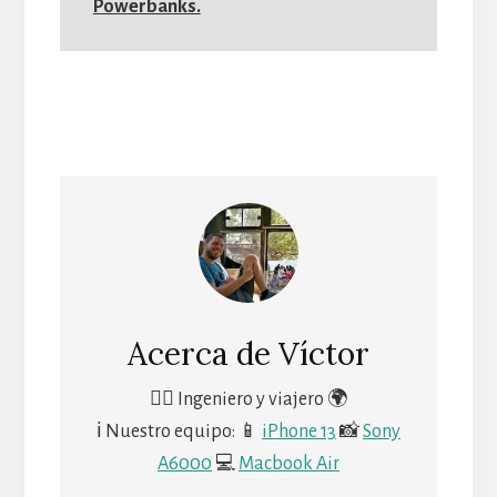
Powerbanks.
Acerca de
Víctor
🙋‍♂️ Ingeniero y viajero 🌍
ℹ Nuestro equipo: 📱
iPhone 13
📸
Sony
A6000
💻
Macbook Air