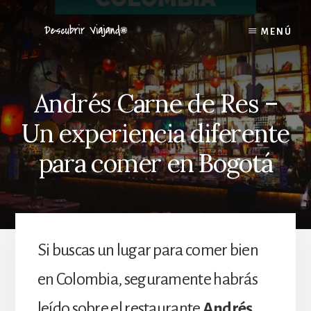
Skip
to
MENÚ
content
Andrés Carne de Res –
Un experiencia diferente
para comer en Bogotá
Si buscas un lugar para comer bien
en Colombia, seguramente habrás
leído sobre el restaurante
Andrés