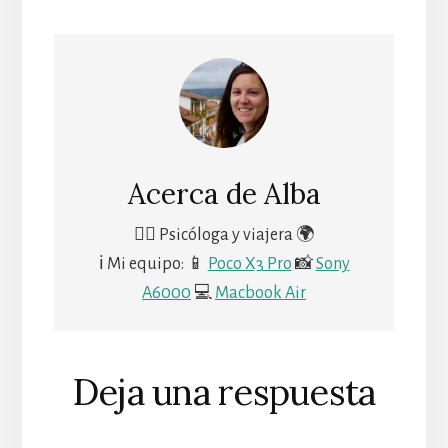
Acerca de
Alba
🙋‍♀️ Psicóloga y viajera 🌍
ℹ Mi equipo: 📱
Poco X3 Pro
📸
Sony
A6000
💻
Macbook Air
Deja una respuesta