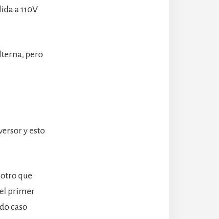
lida a 110V
lterna, pero
ersor y esto
 otro que
el primer
ndo caso