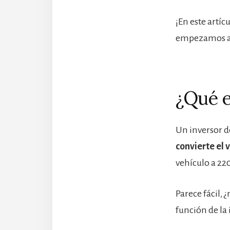
¡En este artíc
empezamos a 
¿Qué e
Un inversor d
convierte el 
vehículo a 22
Parece fácil,
función de la