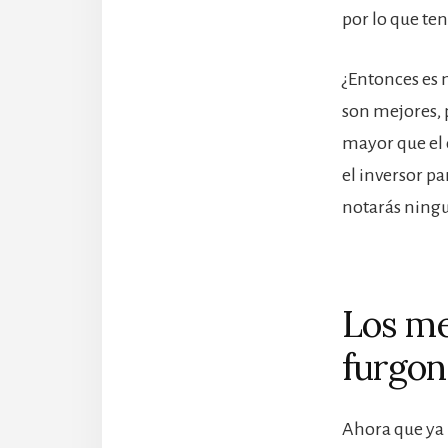
por lo que te
¿Entonces es 
son mejores, 
mayor que el 
el inversor pa
notarás ning
Los me
furgon
Ahora que ya 