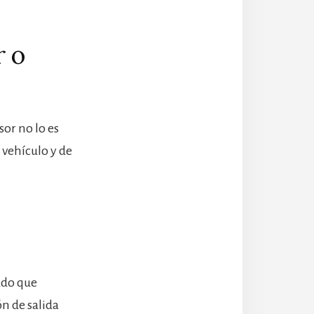
r o
or no lo es
vehículo y de
ado que
n de salida