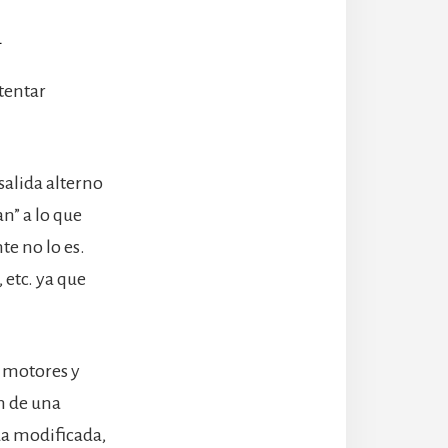
a
tentar
salida alterno
n” a lo que
e no lo es.
 etc. ya que
 motores y
n de una
da modificada,