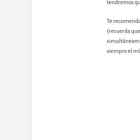
tendremos que
Te recomend
(recuerda que
simultáneamen
siempre el más