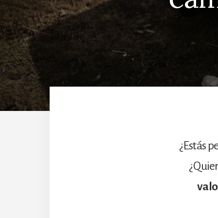
¿Estás p
¿Quier
val