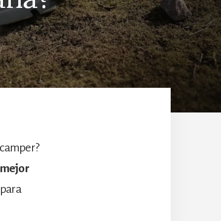
u camper?
mejor
 para