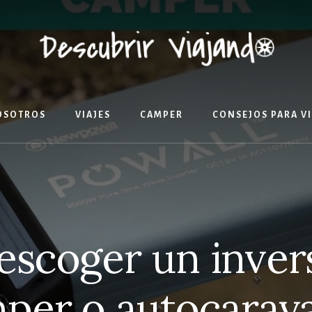
OSOTROS
VIAJES
CAMPER
CONSEJOS PARA V
scoger un inver
per o autocarav