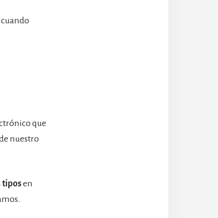
cuando
ectrónico que
de nuestro
 tipos
en
gamos.