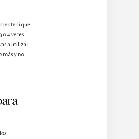
lmente sí que
 o 4 veces
s a utilizar
do más y no
para
los