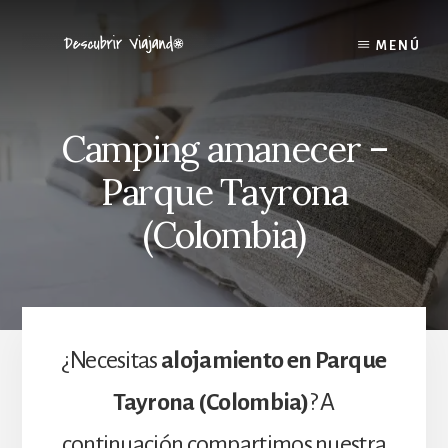
Skip
to
MENÚ
content
Camping amanecer –
Parque Tayrona
(Colombia)
¿Necesitas
alojamiento en Parque
Tayrona (Colombia)
? A
continuación compartimos nuestra