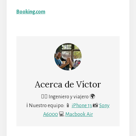
Booking.com
Acerca de
Víctor
🙋‍♂️ Ingeniero y viajero 🌍
ℹ Nuestro equipo: 📱
iPhone 13
📸
Sony
A6000
💻
Macbook Air