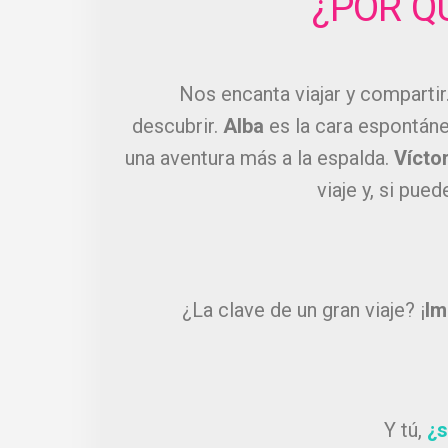
¿POR Q
Nos encanta viajar y compartir
descubrir.
Alba
es la cara espontánea
una aventura más a la espalda.
Vícto
viaje y, si pue
¿La clave de un gran viaje? ¡
Im
Y tú,
¿s