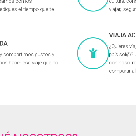
udamos con los
cultura, co
dediques el tiempo que te
viajar, ¡seg
VIAJA A
IDA
¿Quieres via
y compartimos gustos y
país sol@? Ú
mos hacer ese viaje que no
con nosotro
compartir af