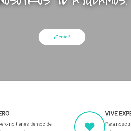
¡NOSOTROS TE AYUDAMOS!
¡Genial!
ERO
VIVE EXP
 pero no tienes tiempo de
Para nosotro